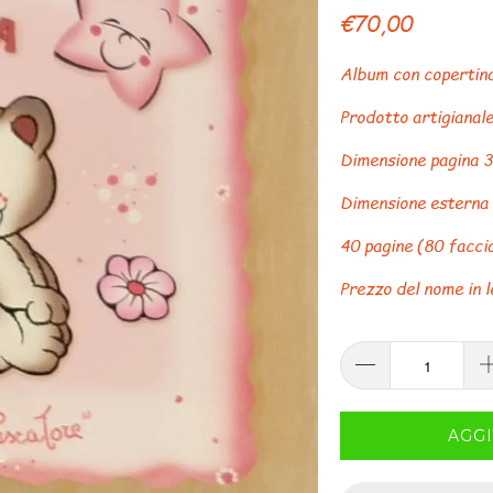
€70,00
Album con copertina 
Prodotto artigianale
Dimensione pagina 3
Dimensione esterna
40 pagine (80 facci
Prezzo del nome in l
AGGI