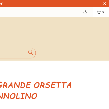
9€
0
GRANDE ORSETTA
NNOLINO