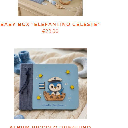
BABY BOX "ELEFANTINO CELESTE"
€28,00
ALBUM PICCOLO "PINGUINO