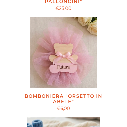
PALLONCINI"
€25,00
BOMBONIERA "ORSETTO IN
ABETE"
€6,00