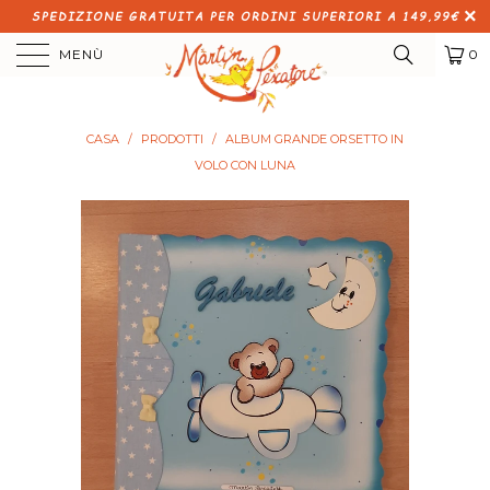
SPEDIZIONE GRATUITA PER ORDINI SUPERIORI A 149,99€
MENÙ
0
CASA
/
PRODOTTI
/
ALBUM GRANDE ORSETTO IN
VOLO CON LUNA