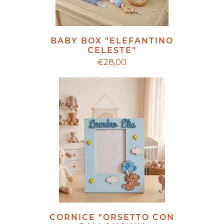
BABY BOX "ELEFANTINO
CELESTE"
€28,00
CORNICE "ORSETTO CON