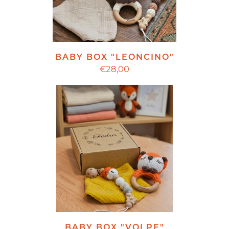
BABY BOX "LEONCINO"
€28,00
BABY BOX "VOLPE"