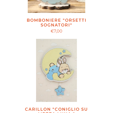
BOMBONIERE "ORSETTI
SOGNATORI"
€7,00
CARILLON "CONIGLIO SU