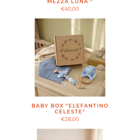
MEZZA LUNA "
€40,00
BABY BOX "ELEFANTINO
CELESTE"
€28,00