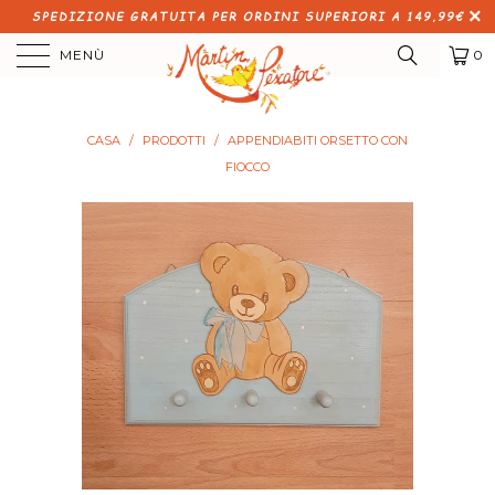
SPEDIZIONE GRATUITA PER ORDINI SUPERIORI A 149,99€
MENÙ
0
CASA
/
PRODOTTI
/
APPENDIABITI ORSETTO CON
FIOCCO