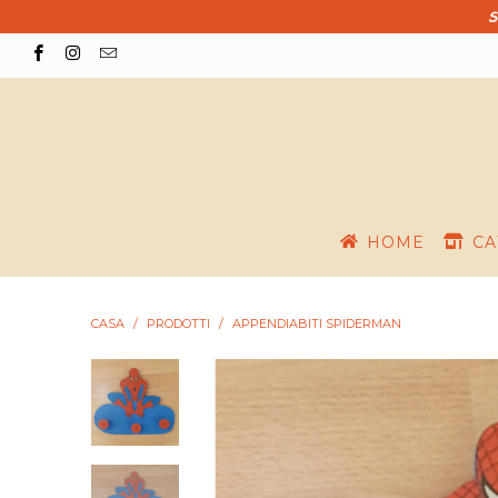
S
HOME
CA
CASA
/
PRODOTTI
/
APPENDIABITI SPIDERMAN