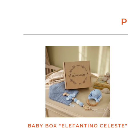
P
BABY BOX "ELEFANTINO CELESTE"