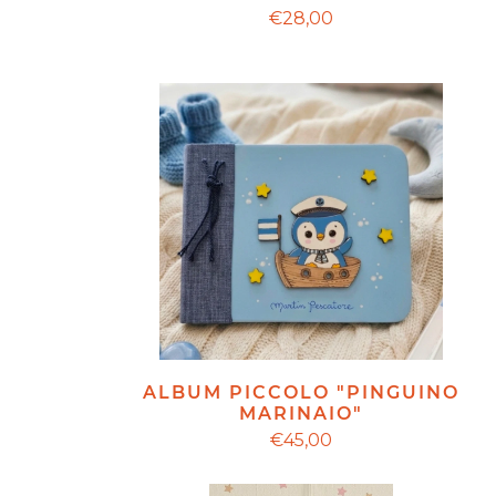
€28,00
ALBUM PICCOLO "PINGUINO
MARINAIO"
€45,00