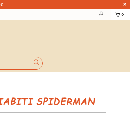
9€
0
IABITI SPIDERMAN