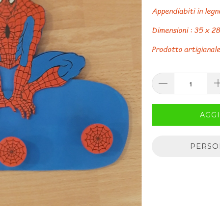
Appendiabiti in legn
Dimensioni : 35 x 2
Prodotto artigianale
AGGI
PERSO