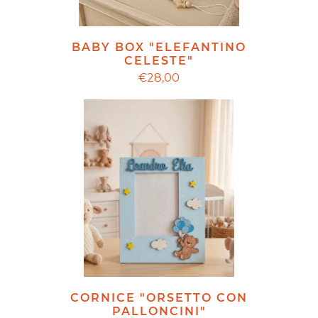
BABY BOX "ELEFANTINO
CELESTE"
€28,00
CORNICE "ORSETTO CON
PALLONCINI"