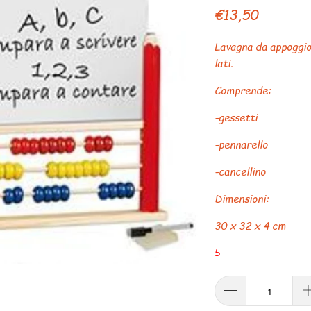
€13,50
Lavagna da appoggio 
lati.
Comprende:
-gessetti
-pennarello
-cancellino
Dimensioni:
30 x 32 x 4 cm
5