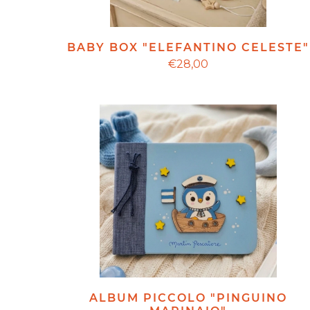
BABY BOX "ELEFANTINO CELESTE"
€28,00
ALBUM PICCOLO "PINGUINO