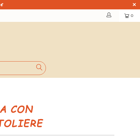
9€
0
A CON
TOLIERE