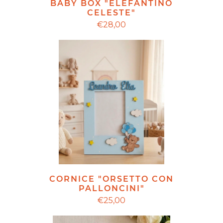
BABY BOX "ELEFANTINO
CELESTE"
€28,00
CORNICE "ORSETTO CON
PALLONCINI"
€25,00