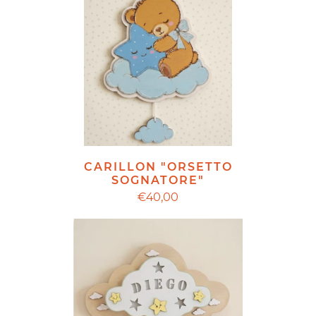
CARILLON "ORSETTO
SOGNATORE"
€40,00