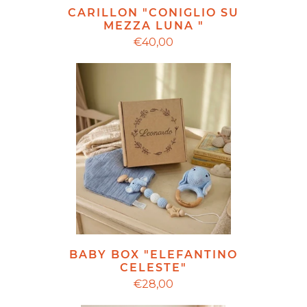
CARILLON "CONIGLIO SU
MEZZA LUNA "
€40,00
BABY BOX "ELEFANTINO
CELESTE"
€28,00