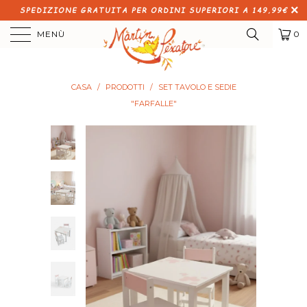
SPEDIZIONE GRATUITA PER ORDINI SUPERIORI A 149,99€
MENÙ
0
CASA
/
PRODOTTI
/
SET TAVOLO E SEDIE
"FARFALLE"