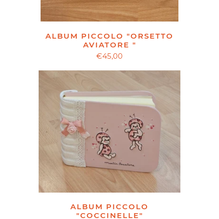
ALBUM PICCOLO "ORSETTO
AVIATORE "
€45,00
ALBUM PICCOLO
"COCCINELLE"