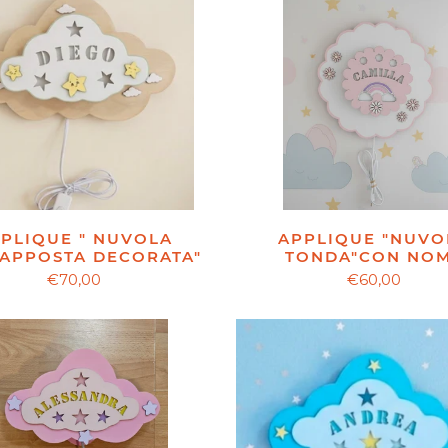
APPLIQUE "NUVO
PLIQUE " NUVOLA
TONDA"CON NO
APPOSTA DECORATA"
€60,00
€70,00