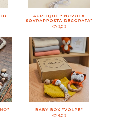
TTO
APPLIQUE " NUVOLA
SOVRAPPOSTA DECORATA"
€70,00
BABY BOX "VOLPE"
INO"
€28,00