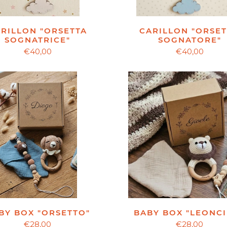
CARILLON "ORSE
RILLON "ORSETTA
SOGNATORE"
SOGNATRICE"
€40,00
€40,00
BY BOX "ORSETTO"
BABY BOX "LEONC
€28,00
€28,00