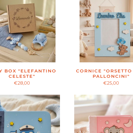
Y BOX "ELEFANTINO
CORNICE "ORSETTO
CELESTE"
PALLONCINI"
€28,00
€25,00