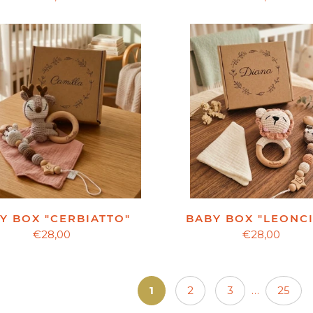
BABY BOX "LEONC
Y BOX "CERBIATTO"
€28,00
€28,00
1
2
3
…
25