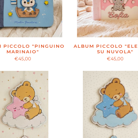
 PICCOLO "PINGUINO
ALBUM PICCOLO "EL
MARINAIO"
SU NUVOLA"
€45,00
€45,00