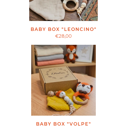
BABY BOX "LEONCINO"
€28,00
BABY BOX "VOLPE"