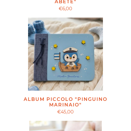
ABETE"
€6,00
ALBUM PICCOLO "PINGUINO
MARINAIO"
€45,00