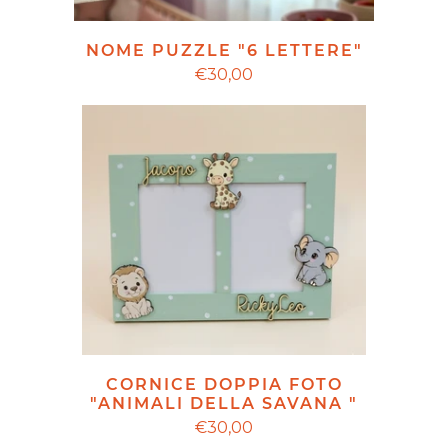
NOME PUZZLE "6 LETTERE"
€30,00
CORNICE DOPPIA FOTO
"ANIMALI DELLA SAVANA "
€30,00