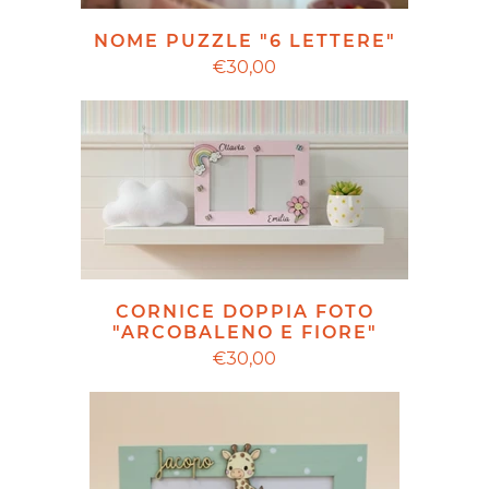
NOME PUZZLE "6 LETTERE"
€30,00
CORNICE DOPPIA FOTO
"ARCOBALENO E FIORE"
€30,00