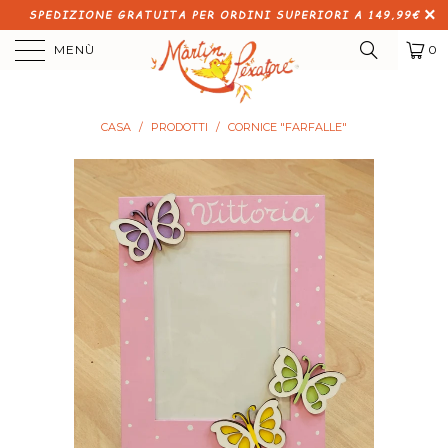
SPEDIZIONE GRATUITA PER ORDINI SUPERIORI A 149,99€
MENÙ
0
CASA
/
PRODOTTI
/
CORNICE "FARFALLE"