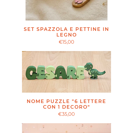
SET SPAZZOLA E PETTINE IN
LEGNO
€15,00
NOME PUZZLE "6 LETTERE
CON 1 DECORO"
€35,00