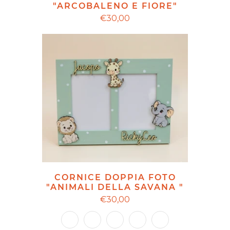
"ARCOBALENO E FIORE"
€30,00
CORNICE DOPPIA FOTO
"ANIMALI DELLA SAVANA "
€30,00