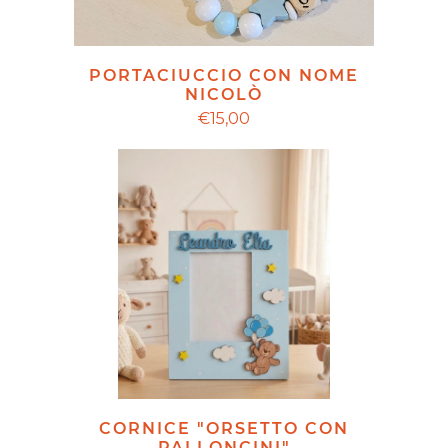
PORTACIUCCIO CON NOME
NICOLÒ
€15,00
CORNICE "ORSETTO CON
PALLONCINI"