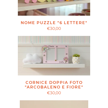
NOME PUZZLE "6 LETTERE"
€30,00
CORNICE DOPPIA FOTO
"ARCOBALENO E FIORE"
€30,00