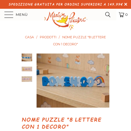
SPEDIZIONE GRATUITA PER ORDINI SUPERIORI A 149,99€
MENÙ
0
CASA
/
PRODOTTI
/
NOME PUZZLE "8 LETTERE
CON 1 DECORO"
NOME PUZZLE "8 LETTERE
CON 1 DECORO"